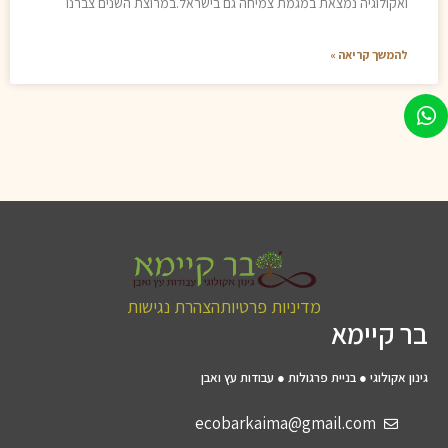
ואקולוגיה נמצאת במגמת צמיחה גם בישראל.במרוצת השנים צברנו
להמשך קריאה »
מדיניות פרטיות
הצהרת נגישות
בר קיימא
גינון אקולוגי ● בניית פרגולות ● עבודות עץ ואבן
ecobarkaima@gmail.com